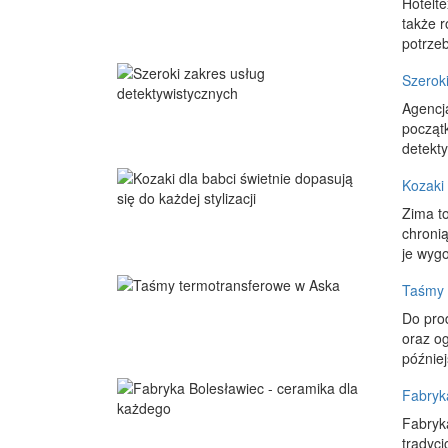
Hotelte
także 
potrze
Szerok
Agencja
początk
detekty
Kozaki 
Zima to
chroni
je wygo
Taśmy 
Do prod
oraz og
później
Fabryk
Fabryka
tradyc