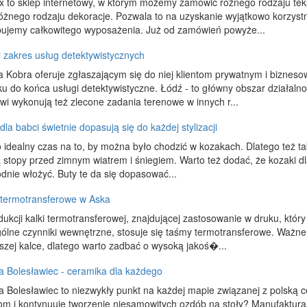
x to sklep internetowy, w którym możemy zamówić różnego rodzaju teks
różnego rodzaju dekoracje. Pozwala to na uzyskanie wyjątkowo korzyst
bujemy całkowitego wyposażenia. Już od zamówień powyże...
i zakres usług detektywistycznych
 Kobra oferuje zgłaszającym się do niej klientom prywatnym i bizneso
u do końca usługi detektywistyczne. Łódź - to główny obszar działalno
wi wykonują też zlecone zadania terenowe w innych r...
dla babci świetnie dopasują się do każdej stylizacji
 idealny czas na to, by można było chodzić w kozakach. Dlatego też tak
ą stopy przed zimnym wiatrem i śniegiem. Warto też dodać, że kozaki d
dnie włożyć. Buty te da się dopasować...
termotransferowe w Aska
ukcji kalki termotransferowej, znajdującej zastosowanie w druku, któ
ólne czynniki wewnętrzne, stosuje się taśmy termotransferowe. Ważne, 
szej kalce, dlatego warto zadbać o wysoką jakoś�...
a Bolesławiec - ceramika dla każdego
 Bolesławiec to niezwykły punkt na każdej mapie związanej z polską c
jom i kontynuuje tworzenie niesamowitych ozdób na stoły? Manufaktura