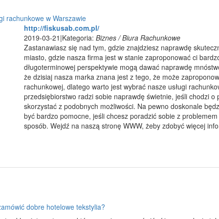
gi rachunkowe w Warszawie
http://fiskusab.com.pl/
2019-03-21
|
Kategoria:
Biznes / Biura Rachunkowe
Zastanawiasz się nad tym, gdzie znajdziesz naprawdę skutecz
miasto, gdzie nasza firma jest w stanie zaproponować ci bardz
długoterminowej perspektywie mogą dawać naprawdę mnóstwo r
że dzisiaj nasza marka znana jest z tego, że może zaproponow
rachunkowej, dlatego warto jest wybrać nasze usługi rachunk
przedsiębiorstwo radzi sobie naprawdę świetnie, jeśli chodzi o
skorzystać z podobnych możliwości. Na pewno doskonale będzie
być bardzo pomocne, jeśli chcesz poradzić sobie z problemem r
sposób. Wejdź na naszą stronę WWW, żeby zdobyć więcej info
zamówić dobre hotelowe tekstylia?