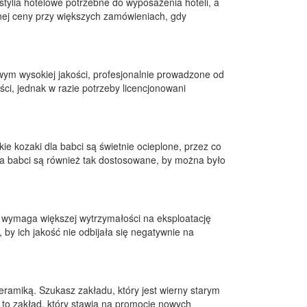
tylia hotelowe potrzebne do wyposażenia hoteli, a
nej ceny przy większych zamówieniach, gdy
wym wysokiej jakości, profesjonalnie prowadzone od
ści, jednak w razie potrzeby licencjonowani
ie kozaki dla babci są świetnie ocieplone, przez co
la babci są również tak dostosowane, by można było
ry wymaga większej wytrzymałości na eksploatację
by ich jakość nie odbijała się negatywnie na
eramiką. Szukasz zakładu, który jest wierny starym
 to zakład, który stawia na promocję nowych