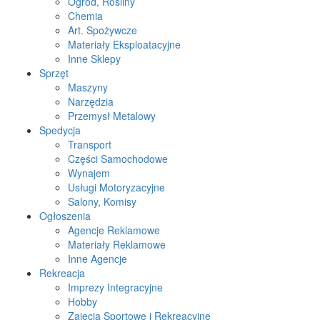
Ogród, Rośliny
Chemia
Art. Spożywcze
Materiały Eksploatacyjne
Inne Sklepy
Sprzęt
Maszyny
Narzędzia
Przemysł Metalowy
Spedycja
Transport
Części Samochodowe
Wynajem
Usługi Motoryzacyjne
Salony, Komisy
Ogłoszenia
Agencje Reklamowe
Materiały Reklamowe
Inne Agencje
Rekreacja
Imprezy Integracyjne
Hobby
Zajęcia Sportowe i Rekreacyjne