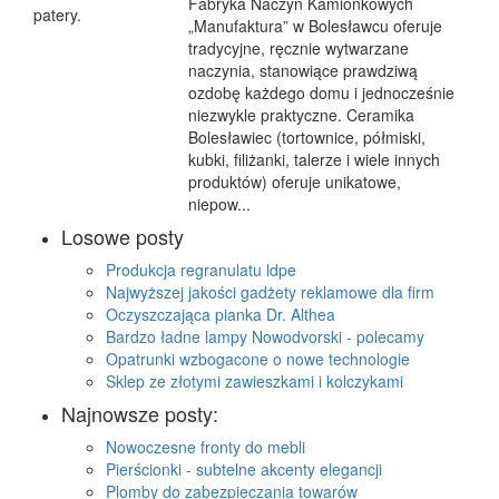
Fabryka Naczyń Kamionkowych
„Manufaktura” w Bolesławcu oferuje
tradycyjne, ręcznie wytwarzane
naczynia, stanowiące prawdziwą
ozdobę każdego domu i jednocześnie
niezwykle praktyczne. Ceramika
Bolesławiec (tortownice, półmiski,
kubki, filiżanki, talerze i wiele innych
produktów) oferuje unikatowe,
niepow...
Losowe posty
Produkcja regranulatu ldpe
Najwyższej jakości gadżety reklamowe dla firm
Oczyszczająca pianka Dr. Althea
Bardzo ładne lampy Nowodvorski - polecamy
Opatrunki wzbogacone o nowe technologie
Sklep ze złotymi zawieszkami i kolczykami
Najnowsze posty:
Nowoczesne fronty do mebli
Pierścionki - subtelne akcenty elegancji
Plomby do zabezpieczania towarów