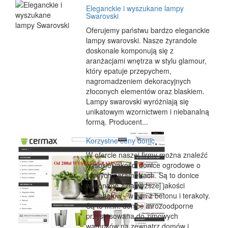
Eleganckie i wyszukane lampy
Swarovski
Oferujemy państwu bardzo eleganckie
lampy swarovski. Nasze żyrandole
doskonale komponują się z
aranżacjami wnętrza w stylu glamour,
który epatuje przepychem,
nagromadzeniem dekoracyjnych
złoconych elementów oraz blaskiem.
Lampy swarovski wyróżniają się
unikatowym wzornictwem i niebanalną
formą. Producent...
Korzystne ceny donic
W ofercie naszej firmy można znaleźć
wysokiej jakości donice ogrodowe o
różnych parametrach. Są to donice
wykonane z najwyższej jakości
materiałów - w tym z betonu i terakoty.
Są to m.in. donice mrozoodporne
przystosowana do zimowych
warunków na zewnątrz domów i