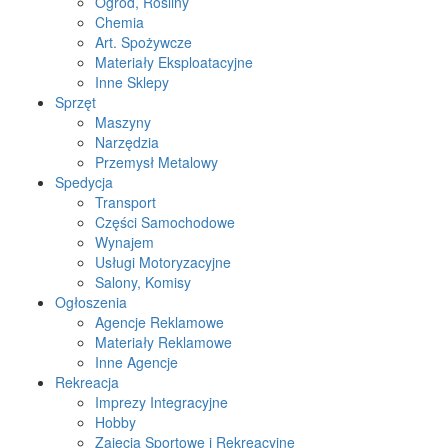
Ogród, Rośliny
Chemia
Art. Spożywcze
Materiały Eksploatacyjne
Inne Sklepy
Sprzęt
Maszyny
Narzędzia
Przemysł Metalowy
Spedycja
Transport
Części Samochodowe
Wynajem
Usługi Motoryzacyjne
Salony, Komisy
Ogłoszenia
Agencje Reklamowe
Materiały Reklamowe
Inne Agencje
Rekreacja
Imprezy Integracyjne
Hobby
Zajęcia Sportowe i Rekreacyjne