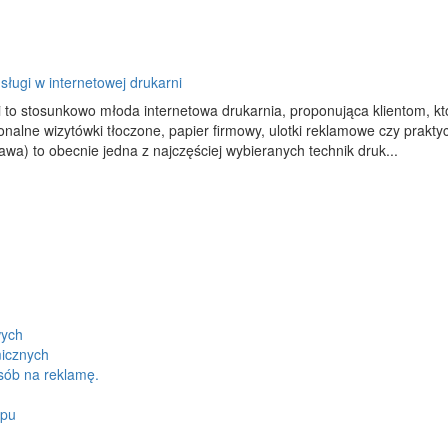
sługi w internetowej drukarni
 to stosunkowo młoda internetowa drukarnia, proponująca klientom, któ
onalne wizytówki tłoczone, papier firmowy, ulotki reklamowe czy prakt
wa) to obecnie jedna z najczęściej wybieranych technik druk...
wych
micznych
sób na reklamę.
ypu