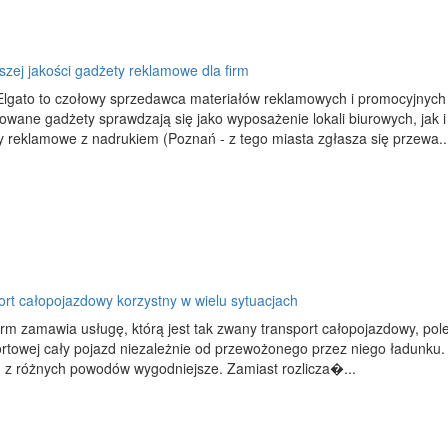
zej jakości gadżety reklamowe dla firm
Elgato to czołowy sprzedawca materiałów reklamowych i promocyjnych 
owane gadżety sprawdzają się jako wyposażenie lokali biurowych, jak
y reklamowe z nadrukiem (Poznań - z tego miasta zgłasza się przewa..
ort całopojazdowy korzystny w wielu sytuacjach
irm zamawia usługę, którą jest tak zwany transport całopojazdowy, pol
ortowej cały pojazd niezależnie od przewożonego przez niego ładunku. 
rm z różnych powodów wygodniejsze. Zamiast rozlicza�...