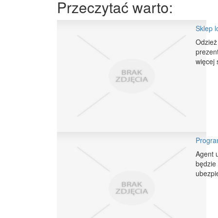
Przeczytać warto:
Sklep l
Odzież
prezent
więcej 
Progra
Agent 
będzie 
ubezpie