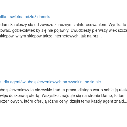
olita - świetna odzież damska
 damska cieszy się od zawsze znacznym zainteresowaniem. Wynika to z 
ować, gdziekolwiek by się nie pojawiły. Dwudziesty pierwszy wiek szc
sklepów, w tym sklepów także internetowych, jak na prz...
m dla agentów ubezpieczeniowych na wysokim poziomie
ubezpieczeniowy to niezwykle trudna praca, dlatego warto sobie ją uł
więc doskonałą ofertą. Wszystko znajduje się na stronie Damo, to tam 
czeniowych, które oferują różne ceny, dzięki temu każdy agent znajd..