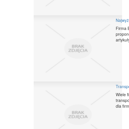
Najwyżs
Firma 
propon
artykuł
Transp
Wiele f
transp
dla fi