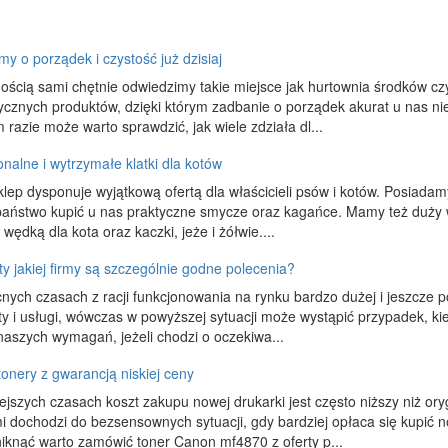
y o porządek i czystość już dzisiaj
ością sami chętnie odwiedzimy takie miejsce jak hurtownia środków czy
ycznych produktów, dzięki którym zadbanie o porządek akurat u nas ni
 razie może warto sprawdzić, jak wiele zdziała dl...
nalne i wytrzymałe klatki dla kotów
lep dysponuje wyjątkową ofertą dla właścicieli psów i kotów. Posiadamy
aństwo kupić u nas praktyczne smycze oraz kagańce. Mamy też duży w
 wędką dla kota oraz kaczki, jeże i żółwie....
y jakiej firmy są szczególnie godne polecenia?
ych czasach z racji funkcjonowania na rynku bardzo dużej i jeszcze po
y i usługi, wówczas w powyższej sytuacji może wystąpić przypadek, ki
naszych wymagań, jeżeli chodzi o oczekiwa...
onery z gwarancją niskiej ceny
ejszych czasach koszt zakupu nowej drukarki jest często niższy niż or
 dochodzi do bezsensownych sytuacji, gdy bardziej opłaca się kupić n
niknąć warto zamówić toner Canon mf4870 z oferty p...