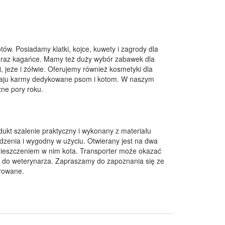
tów. Posiadamy klatki, kojce, kuwety i zagrody dla
oraz kagańce. Mamy też duży wybór zabawek dla
, jeże i żółwie. Oferujemy również kosmetyki dla
odzaju karmy dedykowane psom i kotom. W naszym
ne pory roku.
dukt szalenie praktyczny i wykonany z materiału
odzenia i wygodny w użyciu. Otwierany jest na dwa
mieszczeniem w nim kota. Transporter może okazać
a do weterynarza. Zapraszamy do zapoznania się ze
órowane.