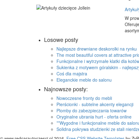
Artykuł
W prow
Oferuj
asortym
Losowe posty
Najlepsze drewniane deskorolki na rynku
The most beautiful covers at attractive pri
Funkcjonalne i wytrzymałe klatki dla kotó
Sukienka z motywem góralskim - najlepsz
Coś dla majstra
Eleganckie meble do salonu
Najnowsze posty:
Nowoczesne fronty do mebli
Pierścionki - subtelne akcenty elegancji
Plomby do zabezpieczania towarów
Oryginalne ubrania hurt - oferta online
**Wygodne i funkcjonalne meble do salon
Solidna pokrywa studzienki ze stali nierd
© www.redcarautoczesci.pl 2016.
Free CSS Website Templates
by Zy