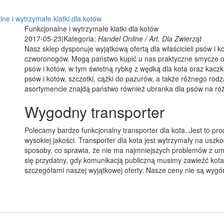
ne i wytrzymałe klatki dla kotów
Funkcjonalne i wytrzymałe klatki dla kotów
2017-05-23
|
Kategoria:
Handel Online / Art. Dla Zwierząt
Nasz sklep dysponuje wyjątkową ofertą dla właścicieli psów i ko
czworonogów. Mogą państwo kupić u nas praktyczne smycze 
psów i kotów, w tym świetną rybkę z wędką dla kota oraz kaczki
psów i kotów, szczotki, cążki do pazurów, a także różnego r
asortymencie znajdą państwo również ubranka dla psów na róż
Wygodny transporter
Polecamy bardzo funkcjonalny transporter dla kota. Jest to pro
wysokiej jakości. Transporter dla kota jest wytrzymały na uszk
sposoby, co sprawia, że nie ma najmniejszych problemów z u
się przydatny, gdy komunikacją publiczną musimy zawieźć kot
szczegółami naszej wyjątkowej oferty. Nasze ceny nie są wyg