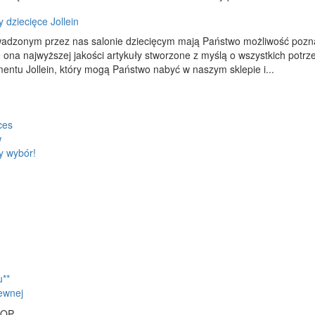
y dziecięce Jollein
adzonym przez nas salonie dziecięcym mają Państwo możliwość poznan
e ona najwyższej jakości artykuły stworzone z myślą o wszystkich potr
entu Jollein, który mogą Państwo nabyć w naszym sklepie i...
ces
w
y wybór!
u**
zewnej
POP