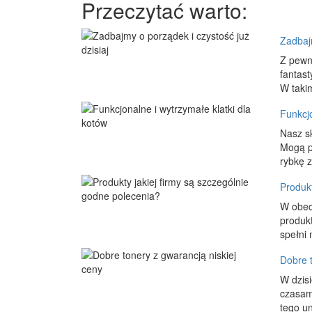
Przeczytać warto:
Zadbajm
Z pewn
fantast
W takim
Funkcjo
Nasz sk
Mogą p
rybkę z
Produkt
W obecn
produkt
spełni 
Dobre t
W dzisi
czasami
tego u