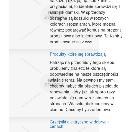
na każdą okazję, np. spotkanie z
przyjaciółmi, to idealnie sprawdzi się t-
shirt jhk damski. W sprzedaży
dostępne są koszulki w różnych
kolorach i rozmiarach, które można
również podarować komuś na prezent
urodzinowy albo imieninowy. Te t-shirty
produkowane są z wys...
Produkty które się sprawdzają
Patrząc na przedmioty tego sklepu,
próbujemy znaleźć te,które są
odpowiednie na nasze oszczędności
właśnie teraz. Na pewno i my sami
chcemy nabyć dla bliskich pistolet do
ropowania, który już tak sporo razy
pojawiała się nam w reklamach na
stronach. Właśnie nie kupujemy w
ciemno. Chcemy być zorientowa...
Grzejniki elektryczne w dobrych
cenach