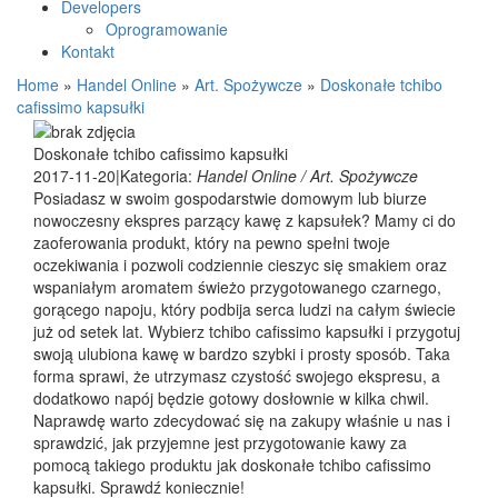
Developers
Oprogramowanie
Kontakt
Home
»
Handel Online
»
Art. Spożywcze
»
Doskonałe tchibo
cafissimo kapsułki
Doskonałe tchibo cafissimo kapsułki
2017-11-20
|
Kategoria:
Handel Online / Art. Spożywcze
Posiadasz w swoim gospodarstwie domowym lub biurze
nowoczesny ekspres parzący kawę z kapsułek? Mamy ci do
zaoferowania produkt, który na pewno spełni twoje
oczekiwania i pozwoli codziennie cieszyc się smakiem oraz
wspaniałym aromatem świeżo przygotowanego czarnego,
gorącego napoju, który podbija serca ludzi na całym świecie
już od setek lat. Wybierz tchibo cafissimo kapsułki i przygotuj
swoją ulubiona kawę w bardzo szybki i prosty sposób. Taka
forma sprawi, że utrzymasz czystość swojego ekspresu, a
dodatkowo napój będzie gotowy dosłownie w kilka chwil.
Naprawdę warto zdecydować się na zakupy właśnie u nas i
sprawdzić, jak przyjemne jest przygotowanie kawy za
pomocą takiego produktu jak doskonałe tchibo cafissimo
kapsułki. Sprawdź koniecznie!