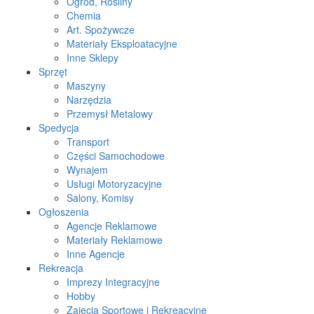
Ogród, Rośliny
Chemia
Art. Spożywcze
Materiały Eksploatacyjne
Inne Sklepy
Sprzęt
Maszyny
Narzędzia
Przemysł Metalowy
Spedycja
Transport
Części Samochodowe
Wynajem
Usługi Motoryzacyjne
Salony, Komisy
Ogłoszenia
Agencje Reklamowe
Materiały Reklamowe
Inne Agencje
Rekreacja
Imprezy Integracyjne
Hobby
Zajęcia Sportowe i Rekreacyjne