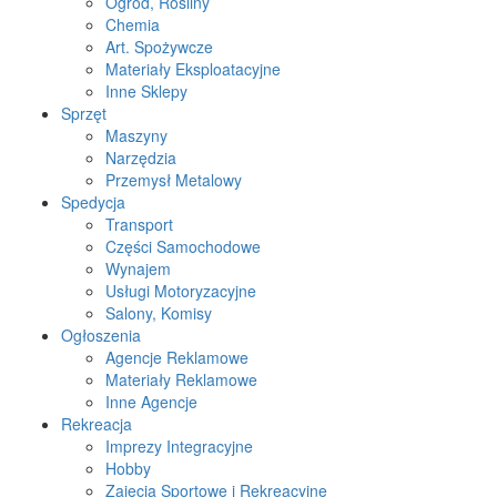
Ogród, Rośliny
Chemia
Art. Spożywcze
Materiały Eksploatacyjne
Inne Sklepy
Sprzęt
Maszyny
Narzędzia
Przemysł Metalowy
Spedycja
Transport
Części Samochodowe
Wynajem
Usługi Motoryzacyjne
Salony, Komisy
Ogłoszenia
Agencje Reklamowe
Materiały Reklamowe
Inne Agencje
Rekreacja
Imprezy Integracyjne
Hobby
Zajęcia Sportowe i Rekreacyjne