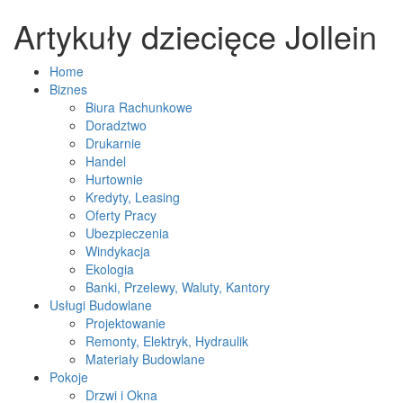
Artykuły dziecięce Jollein
Home
Biznes
Biura Rachunkowe
Doradztwo
Drukarnie
Handel
Hurtownie
Kredyty, Leasing
Oferty Pracy
Ubezpieczenia
Windykacja
Ekologia
Banki, Przelewy, Waluty, Kantory
Usługi Budowlane
Projektowanie
Remonty, Elektryk, Hydraulik
Materiały Budowlane
Pokoje
Drzwi i Okna