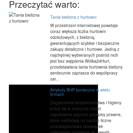
Przeczytać warto:
Tania bielizna z hurtowni
W przestrzeni internetowej powstaje
coraz większa liczba hurtowni
odzieżowych, z bielizną,
gwarantujących szybkie i bezpieczne
zakupy detaliczne i hurtowe. Jedną z
najchętniej wybieranych pośród nich
jest bez wątpienia Wólka24Hurt,
przedstawiana tania hurtownia bielizny
serdecznie zaprasza do współpracy
zar...
Artykuły BHP konieczne w wielu
firmach
Zagadnienia bezpieczeństwa i higieny
pracy są w znacznej części
regulowane poprzez przepisy prawne,
które nakładają na bardzo liczne
przedsiębiorstwa obowiązek
należytego podejścia do kwestii