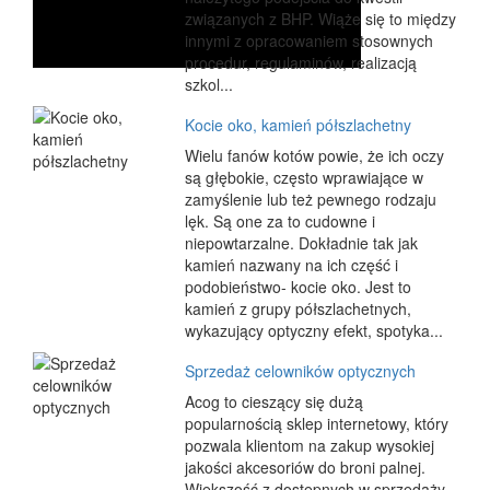
związanych z BHP. Wiąże się to między
innymi z opracowaniem stosownych
procedur, regulaminów, realizacją
szkol...
Kocie oko, kamień półszlachetny
Wielu fanów kotów powie, że ich oczy
są głębokie, często wprawiające w
zamyślenie lub też pewnego rodzaju
lęk. Są one za to cudowne i
niepowtarzalne. Dokładnie tak jak
kamień nazwany na ich część i
podobieństwo- kocie oko. Jest to
kamień z grupy półszlachetnych,
wykazujący optyczny efekt, spotyka...
Sprzedaż celowników optycznych
Acog to cieszący się dużą
popularnością sklep internetowy, który
pozwala klientom na zakup wysokiej
jakości akcesoriów do broni palnej.
Większość z dostępnych w sprzedaży