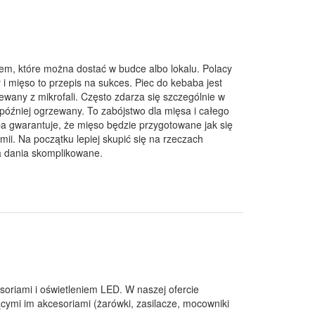
iem, które można dostać w budce albo lokalu. Polacy
sy i mięso to przepis na sukces. Piec do kebaba jest
ewany z mikrofali. Często zdarza się szczególnie w
 później ogrzewany. To zabójstwo dla mięsa i całego
a gwarantuje, że mięso będzie przygotowane jak się
ii. Na początku lepiej skupić się na rzeczach
za dania skomplikowane.
soriami i oświetleniem LED. W naszej ofercie
cymi im akcesoriami (żarówki, zasilacze, mocowniki