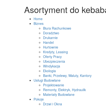
Asortyment do kebab
Home
Biznes
Biura Rachunkowe
Doradztwo
Drukarnie
Handel
Hurtownie
Kredyty, Leasing
Oferty Pracy
Ubezpieczenia
Windykacja
Ekologia
Banki, Przelewy, Waluty, Kantory
Usługi Budowlane
Projektowanie
Remonty, Elektryk, Hydraulik
Materiały Budowlane
Pokoje
Drzwi i Okna