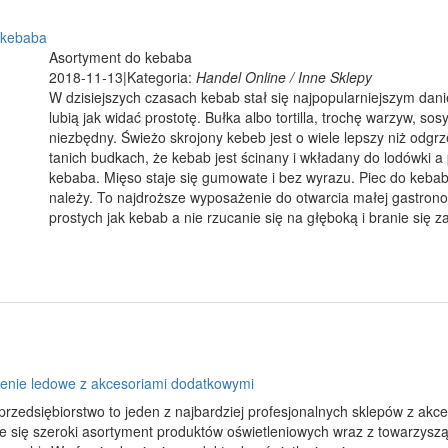
 kebaba
Asortyment do kebaba
2018-11-13
|
Kategoria:
Handel Online / Inne Sklepy
W dzisiejszych czasach kebab stał się najpopularniejszym dan
lubią jak widać prostotę. Bułka albo tortilla, trochę warzyw, so
niezbędny. Świeżo skrojony kebeb jest o wiele lepszy niż odgrz
tanich budkach, że kebab jest ścinany i wkładany do lodówki a
kebaba. Mięso staje się gumowate i bez wyrazu. Piec do kebab
należy. To najdroższe wyposażenie do otwarcia małej gastronom
prostych jak kebab a nie rzucanie się na głęboką i branie się 
lenie ledowe z akcesoriami dodatkowymi
rzedsiębiorstwo to jeden z najbardziej profesjonalnych sklepów z akce
e się szeroki asortyment produktów oświetleniowych wraz z towarzyszą