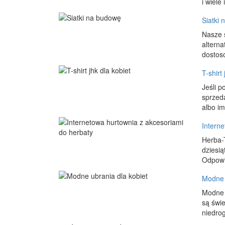
i wiele
Siatki
Nasze 
alterna
dostoso
T-shirt
Jeśli p
sprzed
albo im
Intern
Herba-
dziesi
Odpowi
Modne 
Modne u
są świ
niedrog