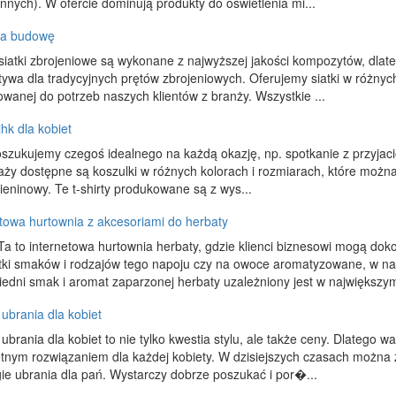
 innych). W ofercie dominują produkty do oświetlenia mi...
 na budowę
siatki zbrojeniowe są wykonane z najwyższej jakości kompozytów, dlat
tywa dla tradycyjnych prętów zbrojeniowych. Oferujemy siatki w różnyc
wanej do potrzeb naszych klientów z branży. Wszystkie ...
 jhk dla kobiet
oszukujemy czegoś idealnego na każdą okazję, np. spotkanie z przyjaciół
aży dostępne są koszulki w różnych kolorach i rozmiarach, które moż
ieninowy. Te t-shirty produkowane są z wys...
etowa hurtownia z akcesoriami do herbaty
Ta to internetowa hurtownia herbaty, gdzie klienci biznesowi mogą do
ątki smaków i rodzajów tego napoju czy na owoce aromatyzowane, w naj
edni smak i aromat zaparzonej herbaty uzależniony jest w największym
ubrania dla kobiet
brania dla kobiet to nie tylko kwestia stylu, ale także ceny. Dlatego 
etnym rozwiązaniem dla każdej kobiety. W dzisiejszych czasach można 
ie ubrania dla pań. Wystarczy dobrze poszukać i por�...