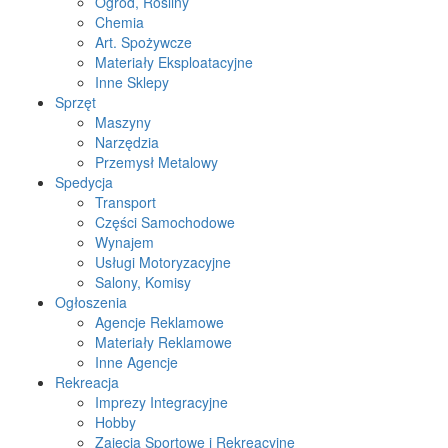
Ogród, Rośliny
Chemia
Art. Spożywcze
Materiały Eksploatacyjne
Inne Sklepy
Sprzęt
Maszyny
Narzędzia
Przemysł Metalowy
Spedycja
Transport
Części Samochodowe
Wynajem
Usługi Motoryzacyjne
Salony, Komisy
Ogłoszenia
Agencje Reklamowe
Materiały Reklamowe
Inne Agencje
Rekreacja
Imprezy Integracyjne
Hobby
Zajęcia Sportowe i Rekreacyjne