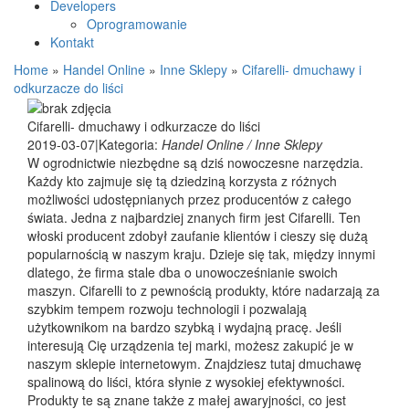
Developers
Oprogramowanie
Kontakt
Home
»
Handel Online
»
Inne Sklepy
»
Cifarelli- dmuchawy i
odkurzacze do liści
Cifarelli- dmuchawy i odkurzacze do liści
2019-03-07
|
Kategoria:
Handel Online / Inne Sklepy
W ogrodnictwie niezbędne są dziś nowoczesne narzędzia.
Każdy kto zajmuje się tą dziedziną korzysta z różnych
możliwości udostępnianych przez producentów z całego
świata. Jedna z najbardziej znanych firm jest Cifarelli. Ten
włoski producent zdobył zaufanie klientów i cieszy się dużą
popularnością w naszym kraju. Dzieje się tak, między innymi
dlatego, że firma stale dba o unowocześnianie swoich
maszyn. Cifarelli to z pewnością produkty, które nadarzają za
szybkim tempem rozwoju technologii i pozwalają
użytkownikom na bardzo szybką i wydajną pracę. Jeśli
interesują Cię urządzenia tej marki, możesz zakupić je w
naszym sklepie internetowym. Znajdziesz tutaj dmuchawę
spalinową do liści, która słynie z wysokiej efektywności.
Produkty te są znane także z małej awaryjności, co jest