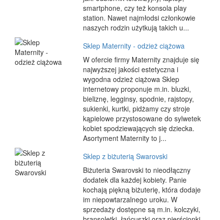
smartphone, czy też konsola play
station. Nawet najmłodsi członkowie
naszych rodzin użytkują takich u...
Sklep Maternity - odzież ciążowa
W ofercie firmy Maternity znajduje się
najwyższej jakości estetyczna i
wygodna odzież ciążowa Sklep
internetowy proponuje m.in. bluzki,
bieliznę, legginsy, spodnie, rajstopy,
sukienki, kurtki, pidżamy czy stroje
kąpielowe przystosowane do sylwetek
kobiet spodziewających się dziecka.
Asortyment Maternity to j...
Sklep z biżuterią Swarovski
Biżuteria Swarovski to nieodłączny
dodatek dla każdej kobiety. Panie
kochają piękną biżuterię, która dodaje
im niepowtarzalnego uroku. W
sprzedaży dostępne są m.in. kolczyki,
bransoletki, łańcuszki oraz pierścionki.