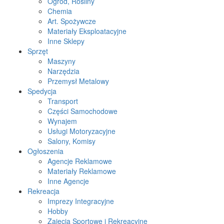
Ogród, Rośliny
Chemia
Art. Spożywcze
Materiały Eksploatacyjne
Inne Sklepy
Sprzęt
Maszyny
Narzędzia
Przemysł Metalowy
Spedycja
Transport
Części Samochodowe
Wynajem
Usługi Motoryzacyjne
Salony, Komisy
Ogłoszenia
Agencje Reklamowe
Materiały Reklamowe
Inne Agencje
Rekreacja
Imprezy Integracyjne
Hobby
Zajęcia Sportowe i Rekreacyjne