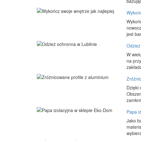
bazując
Wykończ
Wykończ
nowocz
jest ba
Odzież
W wiel
na przy
zakłada
Zróżni
Dzięki
Obszer
zamknię
Papa i
Jako b
materia
wybiera