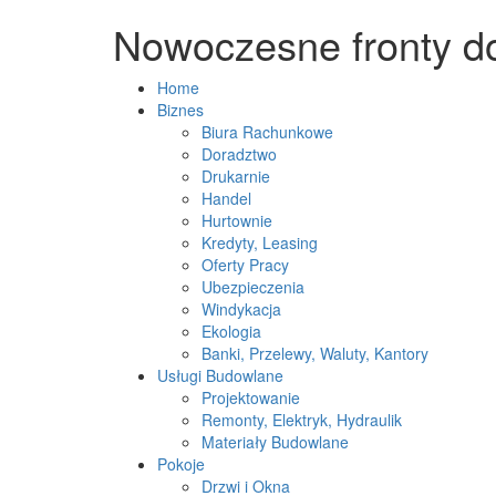
Nowoczesne fronty d
Home
Biznes
Biura Rachunkowe
Doradztwo
Drukarnie
Handel
Hurtownie
Kredyty, Leasing
Oferty Pracy
Ubezpieczenia
Windykacja
Ekologia
Banki, Przelewy, Waluty, Kantory
Usługi Budowlane
Projektowanie
Remonty, Elektryk, Hydraulik
Materiały Budowlane
Pokoje
Drzwi i Okna