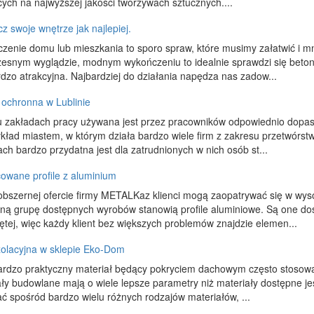
ych na najwyższej jakości tworzywach sztucznych....
 swoje wnętrze jak najlepiej.
enie domu lub mieszkania to sporo spraw, które musimy załatwić i mnó
esnym wyglądzie, modnym wykończeniu to idealnie sprawdzi się beton
rdzo atrakcyjna. Najbardziej do działania napędza nas zadow...
 ochronna w Lublinie
u zakładach pracy używana jest przez pracowników odpowiednio dopaso
kład miastem, w którym działa bardzo wiele firm z zakresu przetwórst
ch bardzo przydatna jest dla zatrudnionych w nich osób st...
cowane profile z aluminium
 obszernej ofercie firmy METALKaz klienci mogą zaopatrywać się w wys
ną grupę dostępnych wyrobów stanowią profile aluminiowe. Są one do
tej, więc każdy klient bez większych problemów znajdzie elemen...
zolacyjna w sklepie Eko-Dom
ardzo praktyczny materiał będący pokryciem dachowym często stosowa
ły budowlane mają o wiele lepsze parametry niż materiały dostępne je
ć spośród bardzo wielu różnych rodzajów materiałów, ...