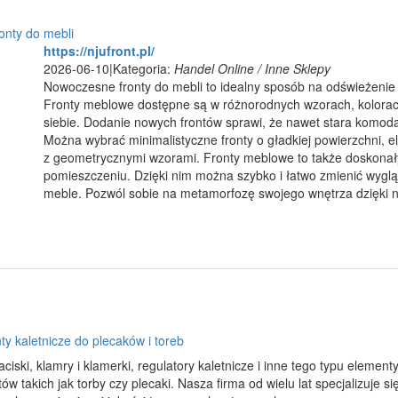
onty do mebli
https://njufront.pl/
2026-06-10
|
Kategoria:
Handel Online / Inne Sklepy
Nowoczesne fronty do mebli to idealny sposób na odświeżenie
Fronty meblowe dostępne są w różnorodnych wzorach, kolorach 
siebie. Dodanie nowych frontów sprawi, że nawet stara komod
Można wybrać minimalistyczne fronty o gładkiej powierzchni, el
z geometrycznymi wzorami. Fronty meblowe to także doskonały
pomieszczeniu. Dzięki nim można szybko i łatwo zmienić wygląd
meble. Pozwól sobie na metamorfozę swojego wnętrza dzięki 
y kaletnicze do plecaków i toreb
iski, klamry i klamerki, regulatory kaletnicze i inne tego typu eleme
ów takich jak torby czy plecaki. Nasza firma od wielu lat specjalizuje s