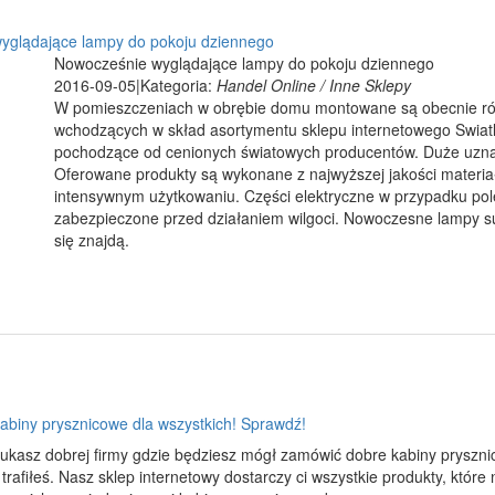
yglądające lampy do pokoju dziennego
Nowocześnie wyglądające lampy do pokoju dziennego
2016-09-05
|
Kategoria:
Handel Online / Inne Sklepy
W pomieszczeniach w obrębie domu montowane są obecnie róż
wchodzących w skład asortymentu sklepu internetowego Swiatl
pochodzące od cenionych światowych producentów. Duże uznan
Oferowane produkty są wykonane z najwyższej jakości materiał
intensywnym użytkowaniu. Części elektryczne w przypadku po
zabezpieczone przed działaniem wilgoci. Nowoczesne lampy su
się znajdą.
kabiny prysznicowe dla wszystkich! Sprawdź!
zukasz dobrej firmy gdzie będziesz mógł zamówić dobre kabiny prysznic
trafiłeś. Nasz sklep internetowy dostarczy ci wszystkie produkty, które