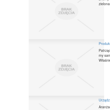
zielona
Produkt
Patrzą
my sami
Właśni
Urządz
Aranżac