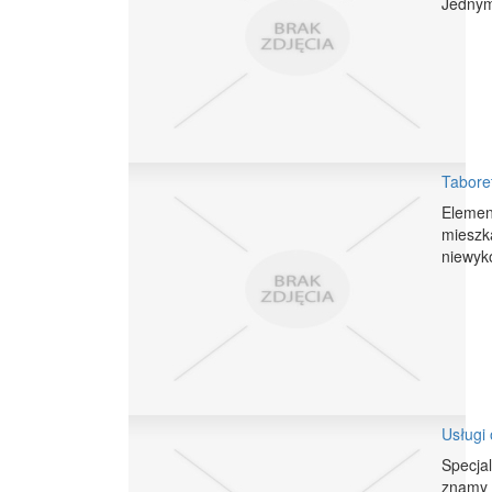
Jednym
Taboret
Elemen
mieszk
niewyk
Usługi
Specjal
znamy s