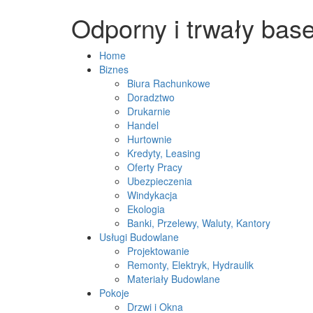
Odporny i trwały base
Home
Biznes
Biura Rachunkowe
Doradztwo
Drukarnie
Handel
Hurtownie
Kredyty, Leasing
Oferty Pracy
Ubezpieczenia
Windykacja
Ekologia
Banki, Przelewy, Waluty, Kantory
Usługi Budowlane
Projektowanie
Remonty, Elektryk, Hydraulik
Materiały Budowlane
Pokoje
Drzwi i Okna