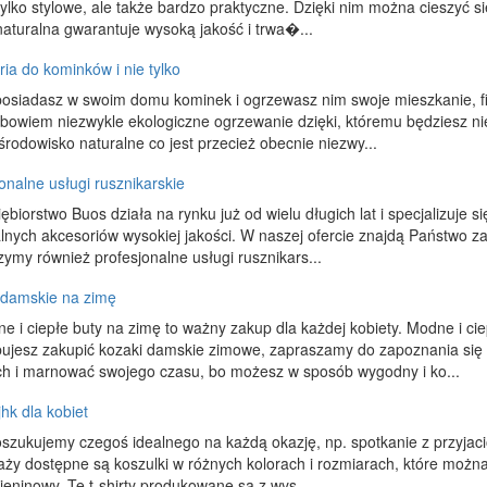
tylko stylowe, ale także bardzo praktyczne. Dzięki nim można cieszyć s
aturalna gwarantuje wysoką jakość i trwa�...
ia do kominków i nie tylko
 posiadasz w swoim domu kominek i ogrzewasz nim swoje mieszkanie, fi
 bowiem niezwykle ekologiczne ogrzewanie dzięki, któremu będziesz nie
środowisko naturalne co jest przecież obecnie niezwy...
onalne usługi rusznikarskie
ębiorstwo Buos działa na rynku już od wielu długich lat i specjalizuje si
lnych akcesoriów wysokiej jakości. W naszej ofercie znajdą Państwo z
ymy również profesjonalne usługi rusznikars...
 damskie na zimę
 i ciepłe buty na zimę to ważny zakup dla każdej kobiety. Modne i cie
bujesz zakupić kozaki damskie zimowe, zapraszamy do zapoznania się 
ch i marnować swojego czasu, bo możesz w sposób wygodny i ko...
 jhk dla kobiet
oszukujemy czegoś idealnego na każdą okazję, np. spotkanie z przyjaciół
aży dostępne są koszulki w różnych kolorach i rozmiarach, które moż
ieninowy. Te t-shirty produkowane są z wys...