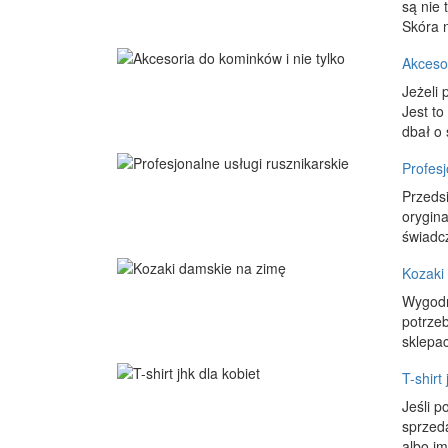
są nie 
Skóra n
Akcesor
Jeżeli
Jest to
dbał o 
Profesj
Przedsi
orygina
świadcz
Kozaki
Wygodne
potrze
sklepa
T-shirt
Jeśli p
sprzed
albo im