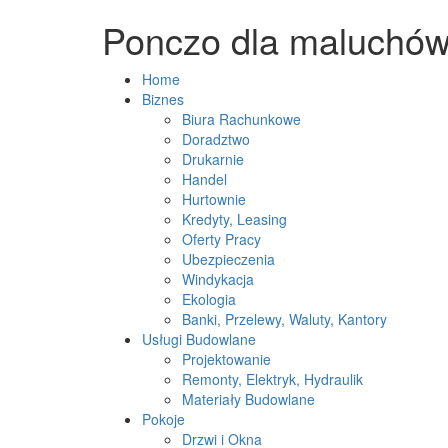
Ponczo dla maluchów
Home
Biznes
Biura Rachunkowe
Doradztwo
Drukarnie
Handel
Hurtownie
Kredyty, Leasing
Oferty Pracy
Ubezpieczenia
Windykacja
Ekologia
Banki, Przelewy, Waluty, Kantory
Usługi Budowlane
Projektowanie
Remonty, Elektryk, Hydraulik
Materiały Budowlane
Pokoje
Drzwi i Okna