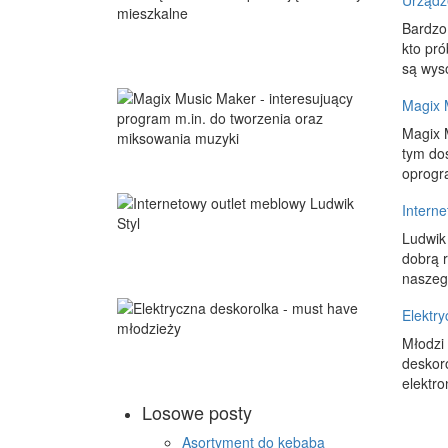
Urządz
Bardzo
kto pró
są wys
Magix 
Magix 
tym do
oprogr
Interne
Ludwik 
dobrą 
naszego
Elektr
Młodzi 
deskoro
elektro
Losowe posty
Asortyment do kebaba