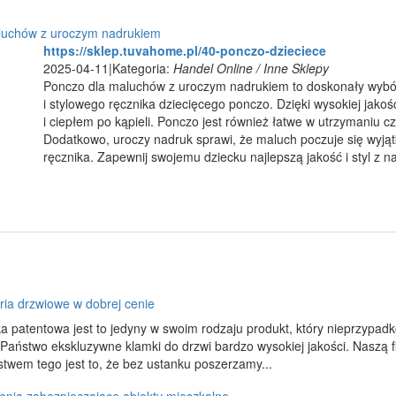
luchów z uroczym nadrukiem
https://sklep.tuvahome.pl/40-ponczo-dzieciece
2025-04-11
|
Kategoria:
Handel Online / Inne Sklepy
Ponczo dla maluchów z uroczym nadrukiem to doskonały wybó
i stylowego ręcznika dziecięcego ponczo. Dzięki wysokiej jakoś
i ciepłem po kąpieli. Ponczo jest również łatwe w utrzymaniu cz
Dodatkowo, uroczy nadruk sprawi, że maluch poczuje się wyjąt
ręcznika. Zapewnij swojemu dziecku najlepszą jakość i styl z
ria drzwiowe w dobrej cenie
a patentowa jest to jedyny w swoim rodzaju produkt, który nieprzypad
Państwo ekskluzywne klamki do drzwi bardzo wysokiej jakości. Naszą f
twem tego jest to, że bez ustanku poszerzamy...