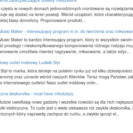
enia zabezpieczające obiekty mieszkalne
 często w nowych domach jednorodzinnych montowane są rozwiązania te
buje się dostać na teren posesji. Wśród urządzeń, które charakteryzuj
okiej klasy domofony. Proponowane produkt...
Music Maker - interesujuący program m.in. do tworzenia oraz miksowa
Music Maker to bardzo interesujący program, który to wszystkim swoi
ść prostego i nieskomplikowanego komponowania różnego rodzaju mu
amowanie umożliwia również nagrywanie, miksowanie, a także edyc...
towy outlet meblowy Ludwik Styl
Styl to marka, która istnieje na polskim rynku już od kilku dziesięciole
renomę oraz uznanie wśród naszych Klientów. Teraz mogą Państwo zaku
 internetowego outletu! Nasz outlet meblowy onlin...
yczna deskorolka - must have młodzieży
ludzie uwielbiają nowe gadżety i wszelkie nowości są dla nich najleps
lki elektryczne. To cudo jest o wiele ciekawsze niż zwykła deskorolka, 
nicznych który naprawdę zachęca do ruchu, a zwykle sprzęt el...