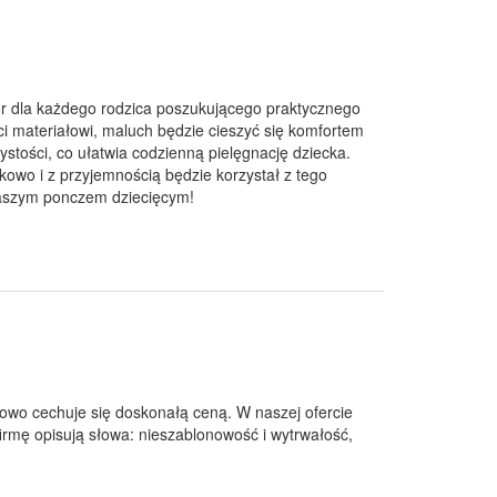
r dla każdego rodzica poszukującego praktycznego
ci materiałowi, maluch będzie cieszyć się komfortem
ystości, co ułatwia codzienną pielęgnację dziecka.
kowo i z przyjemnością będzie korzystał z tego
 naszym ponczem dziecięcym!
kowo cechuje się doskonałą ceną. W naszej ofercie
irmę opisują słowa: nieszablonowość i wytrwałość,