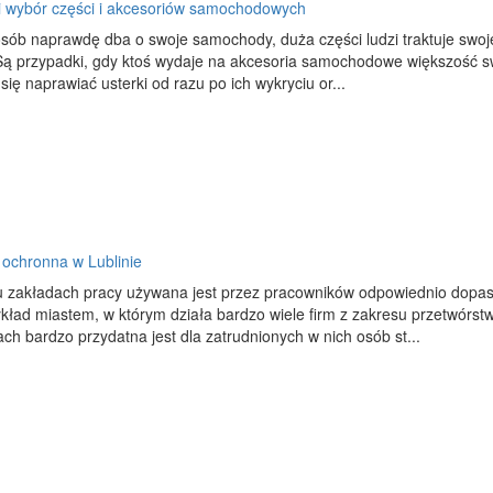
i wybór części i akcesoriów samochodowych
sób naprawdę dba o swoje samochody, duża części ludzi traktuje swoje
 Są przypadki, gdy ktoś wydaje na akcesoria samochodowe większość s
 się naprawiać usterki od razu po ich wykryciu or...
 ochronna w Lublinie
u zakładach pracy używana jest przez pracowników odpowiednio dopaso
kład miastem, w którym działa bardzo wiele firm z zakresu przetwórst
ch bardzo przydatna jest dla zatrudnionych w nich osób st...