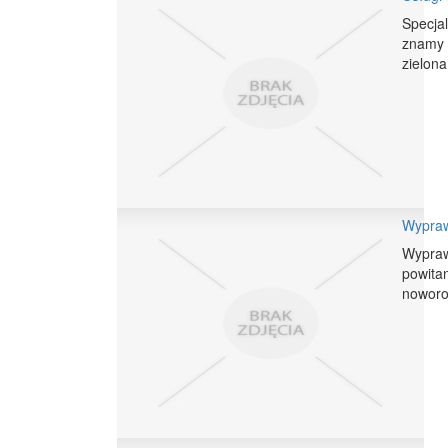
Specjal
znamy s
zielona
Wypraw
Wypraw
powita
noworo