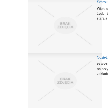
Szerok
Wiele o
życiu.
starają
Odzież
W wiel
na przy
zakłada