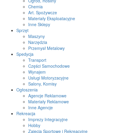
Ogród, Rośliny
Chemia
Art. Spożywcze
Materiały Eksploatacyjne
Inne Sklepy
Sprzęt
Maszyny
Narzędzia
Przemysł Metalowy
Spedycja
Transport
Części Samochodowe
Wynajem
Usługi Motoryzacyjne
Salony, Komisy
Ogłoszenia
Agencje Reklamowe
Materiały Reklamowe
Inne Agencje
Rekreacja
Imprezy Integracyjne
Hobby
Zajęcia Sportowe i Rekreacyjne