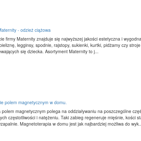
aternity - odzież ciążowa
ie firmy Maternity znajduje się najwyższej jakości estetyczna i wygod
 bieliznę, legginsy, spodnie, rajstopy, sukienki, kurtki, pidżamy czy str
wających się dziecka. Asortyment Maternity to j...
ie polem magnetycznym w domu.
a polem magnetycznym polega na oddziaływaniu na poszczególne czę
ych częstotliwości i natężeniu. Taki zabieg regeneruje mięśnie, kości s
zapalnie. Magnetoterapia w domu jest jak najbardziej możliwa do wyk..