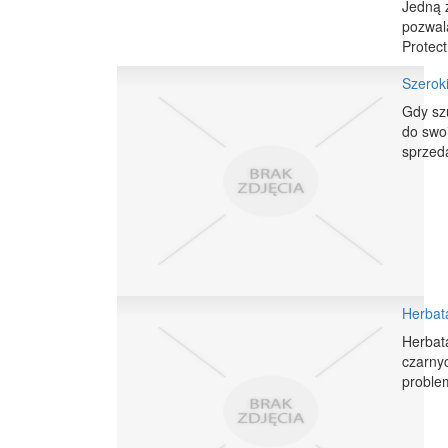
Jedną z
pozwal
Protec
Szerok
Gdy sz
do swoi
sprzed
Herbata
Herbata
czarnyc
problem