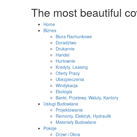
The most beautiful cov
Home
Biznes
Biura Rachunkowe
Doradztwo
Drukarnie
Handel
Hurtownie
Kredyty, Leasing
Oferty Pracy
Ubezpieczenia
Windykacja
Ekologia
Banki, Przelewy, Waluty, Kantory
Usługi Budowlane
Projektowanie
Remonty, Elektryk, Hydraulik
Materiały Budowlane
Pokoje
Drzwi i Okna