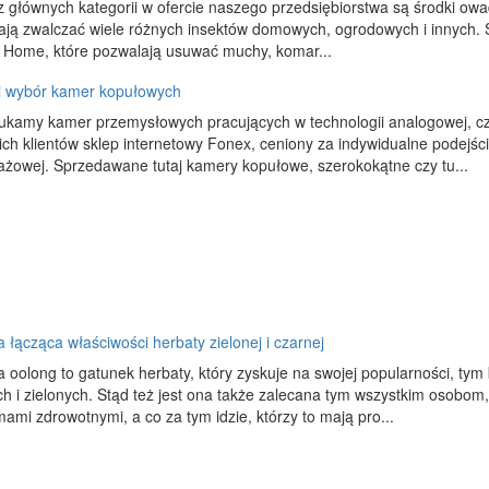
 głównych kategorii w ofercie naszego przedsiębiorstwa są środki owad
ają zwalczać wiele różnych insektów domowych, ogrodowych i innych. 
t Home, które pozwalają usuwać muchy, komar...
i wybór kamer kopułowych
ukamy kamer przemysłowych pracujących w technologii analogowej, czyl
ch klientów sklep internetowy Fonex, ceniony za indywidualne podejście
ażowej. Sprzedawane tutaj kamery kopułowe, szerokokątne czy tu...
 łącząca właściwości herbaty zielonej i czarnej
 oolong to gatunek herbaty, który zyskuje na swojej popularności, tym 
h i zielonych. Stąd też jest ona także zalecana tym wszystkim osobom,
ami zdrowotnymi, a co za tym idzie, którzy to mają pro...