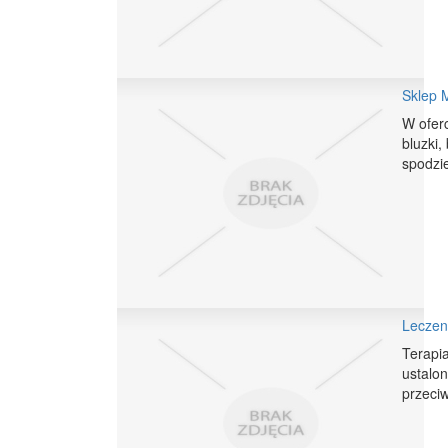
Sklep M
W oferc
bluzki,
spodzie
Leczen
Terapi
ustalon
przeciw