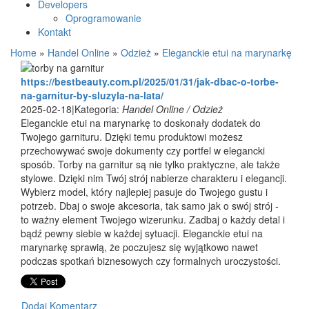
Developers
Oprogramowanie
Kontakt
Home
»
Handel Online
»
Odzież
»
Eleganckie etui na marynarkę
https://bestbeauty.com.pl/2025/01/31/jak-dbac-o-torbe-
na-garnitur-by-sluzyla-na-lata/
2025-02-18
|
Kategoria:
Handel Online / Odzież
Eleganckie etui na marynarkę to doskonały dodatek do
Twojego garnituru. Dzięki temu produktowi możesz
przechowywać swoje dokumenty czy portfel w elegancki
sposób. Torby na garnitur są nie tylko praktyczne, ale także
stylowe. Dzięki nim Twój strój nabierze charakteru i elegancji.
Wybierz model, który najlepiej pasuje do Twojego gustu i
potrzeb. Dbaj o swoje akcesoria, tak samo jak o swój strój -
to ważny element Twojego wizerunku. Zadbaj o każdy detal i
bądź pewny siebie w każdej sytuacji. Eleganckie etui na
marynarkę sprawią, że poczujesz się wyjątkowo nawet
podczas spotkań biznesowych czy formalnych uroczystości.
Dodaj Komentarz