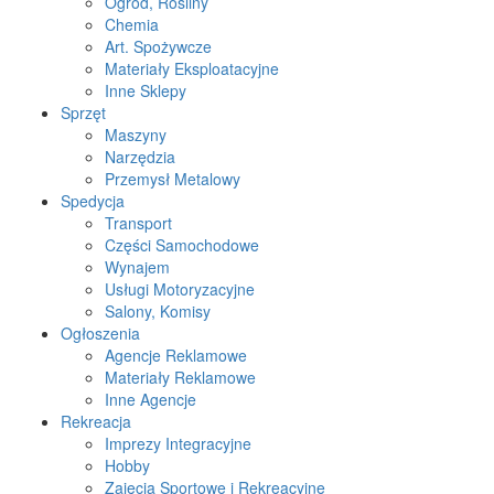
Ogród, Rośliny
Chemia
Art. Spożywcze
Materiały Eksploatacyjne
Inne Sklepy
Sprzęt
Maszyny
Narzędzia
Przemysł Metalowy
Spedycja
Transport
Części Samochodowe
Wynajem
Usługi Motoryzacyjne
Salony, Komisy
Ogłoszenia
Agencje Reklamowe
Materiały Reklamowe
Inne Agencje
Rekreacja
Imprezy Integracyjne
Hobby
Zajęcia Sportowe i Rekreacyjne