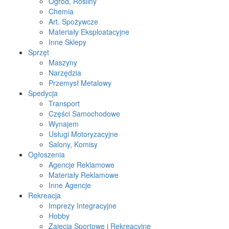
Ogród, Rośliny
Chemia
Art. Spożywcze
Materiały Eksploatacyjne
Inne Sklepy
Sprzęt
Maszyny
Narzędzia
Przemysł Metalowy
Spedycja
Transport
Części Samochodowe
Wynajem
Usługi Motoryzacyjne
Salony, Komisy
Ogłoszenia
Agencje Reklamowe
Materiały Reklamowe
Inne Agencje
Rekreacja
Imprezy Integracyjne
Hobby
Zajęcia Sportowe i Rekreacyjne