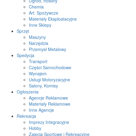
Ogród, Rośliny
Chemia
Art. Spożywcze
Materiały Eksploatacyjne
Inne Sklepy
Sprzęt
Maszyny
Narzędzia
Przemysł Metalowy
Spedycja
Transport
Części Samochodowe
Wynajem
Usługi Motoryzacyjne
Salony, Komisy
Ogłoszenia
Agencje Reklamowe
Materiały Reklamowe
Inne Agencje
Rekreacja
Imprezy Integracyjne
Hobby
Zajęcia Sportowe i Rekreacyjne