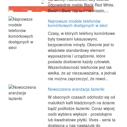
odpowiednie meble Black Red White,
Bielsko Biała czy to inne miasto,...
Najnowsze modele telefonów
komórkowych dostępnych w sieci
Czasy, w których telefony komórkowe
były towarami luksusowymi,
bezpowrotnie minęły. Obecnie jest to
właściwie standardowy element
wyposażenia i urządzenie, które
posiada dosłownie każdy człowiek.
Wszechobecność telefonów jest tak
wielka, że aż niezauważalna, a jednak
nie można zaprzeczyć, że rewol...
Nowoczesna aranżacja łazienki
W obecnych czasach odchodzi się od
malutkich kafli kładzionych na ścianie
bądź podłodze łazienki. Coraz więcej
osób wybiera większe - prostokątne
lub kwadratowe płytki. Vives - seria ta
dostępna u nas nawiązuje do