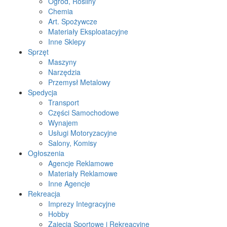
Ogród, Rośliny
Chemia
Art. Spożywcze
Materiały Eksploatacyjne
Inne Sklepy
Sprzęt
Maszyny
Narzędzia
Przemysł Metalowy
Spedycja
Transport
Części Samochodowe
Wynajem
Usługi Motoryzacyjne
Salony, Komisy
Ogłoszenia
Agencje Reklamowe
Materiały Reklamowe
Inne Agencje
Rekreacja
Imprezy Integracyjne
Hobby
Zajęcia Sportowe i Rekreacyjne