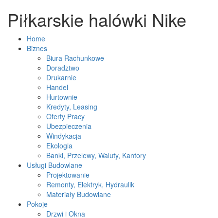
Piłkarskie halówki Nike
Home
Biznes
Biura Rachunkowe
Doradztwo
Drukarnie
Handel
Hurtownie
Kredyty, Leasing
Oferty Pracy
Ubezpieczenia
Windykacja
Ekologia
Banki, Przelewy, Waluty, Kantory
Usługi Budowlane
Projektowanie
Remonty, Elektryk, Hydraulik
Materiały Budowlane
Pokoje
Drzwi i Okna