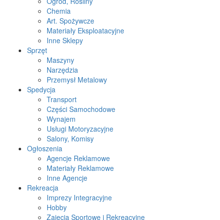
Ogród, Rośliny
Chemia
Art. Spożywcze
Materiały Eksploatacyjne
Inne Sklepy
Sprzęt
Maszyny
Narzędzia
Przemysł Metalowy
Spedycja
Transport
Części Samochodowe
Wynajem
Usługi Motoryzacyjne
Salony, Komisy
Ogłoszenia
Agencje Reklamowe
Materiały Reklamowe
Inne Agencje
Rekreacja
Imprezy Integracyjne
Hobby
Zajęcia Sportowe i Rekreacyjne