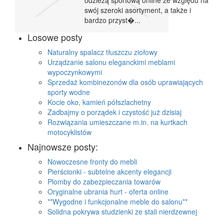
odzieżą sportową online ze względu na
swój szeroki asortyment, a także i
bardzo przyst�...
Losowe posty
Naturalny spalacz tłuszczu ziołowy
Urządzanie salonu eleganckimi meblami
wypoczynkowymi
Sprzedaż kombinezonów dla osób uprawiających
sporty wodne
Kocie oko, kamień półszlachetny
Zadbajmy o porządek i czystość już dzisiaj
Rozwiązania umieszczane m.in. na kurtkach
motocyklistów
Najnowsze posty:
Nowoczesne fronty do mebli
Pierścionki - subtelne akcenty elegancji
Plomby do zabezpieczania towarów
Oryginalne ubrania hurt - oferta online
**Wygodne i funkcjonalne meble do salonu**
Solidna pokrywa studzienki ze stali nierdzewnej