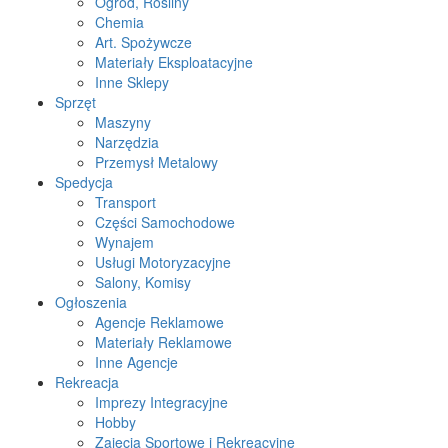
Ogród, Rośliny
Chemia
Art. Spożywcze
Materiały Eksploatacyjne
Inne Sklepy
Sprzęt
Maszyny
Narzędzia
Przemysł Metalowy
Spedycja
Transport
Części Samochodowe
Wynajem
Usługi Motoryzacyjne
Salony, Komisy
Ogłoszenia
Agencje Reklamowe
Materiały Reklamowe
Inne Agencje
Rekreacja
Imprezy Integracyjne
Hobby
Zajęcia Sportowe i Rekreacyjne