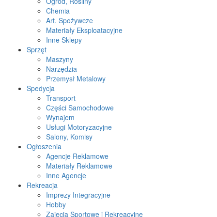
Ogród, Rośliny
Chemia
Art. Spożywcze
Materiały Eksploatacyjne
Inne Sklepy
Sprzęt
Maszyny
Narzędzia
Przemysł Metalowy
Spedycja
Transport
Części Samochodowe
Wynajem
Usługi Motoryzacyjne
Salony, Komisy
Ogłoszenia
Agencje Reklamowe
Materiały Reklamowe
Inne Agencje
Rekreacja
Imprezy Integracyjne
Hobby
Zajęcia Sportowe i Rekreacyjne