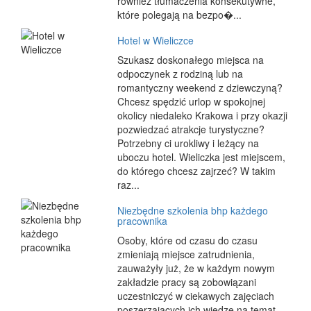
również tłumaczenia konsekutywne,
które polegają na bezpo�...
Hotel w Wieliczce
Szukasz doskonałego miejsca na
odpoczynek z rodziną lub na
romantyczny weekend z dziewczyną?
Chcesz spędzić urlop w spokojnej
okolicy niedaleko Krakowa i przy okazji
pozwiedzać atrakcje turystyczne?
Potrzebny ci urokliwy i leżący na
uboczu hotel. Wieliczka jest miejscem,
do którego chcesz zajrzeć? W takim
raz...
Niezbędne szkolenia bhp każdego
pracownika
Osoby, które od czasu do czasu
zmieniają miejsce zatrudnienia,
zauważyły już, że w każdym nowym
zakładzie pracy są zobowiązani
uczestniczyć w ciekawych zajęciach
poszerzających ich wiedzę na temat