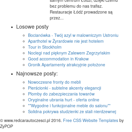
samym centrum Łodzi, dzięki czemu
bez problemu do nas trafisz.
Restauracje Łódź prowadzone są
przez...
Losowe posty
Bocianówka - Twój azyl w malowniczym Ustroniu
Aparthotel w Żyrardowie nie jest hotelem
Tour in Stockholm
Noclegi nad pięknym Zalewem Zegrzyńskim
Good accommodation in Krakow
Gronik Apartamenty atrakcyjnie położone
Najnowsze posty:
Nowoczesne fronty do mebli
Pierścionki - subtelne akcenty elegancji
Plomby do zabezpieczania towarów
Oryginalne ubrania hurt - oferta online
**Wygodne i funkcjonalne meble do salonu**
Solidna pokrywa studzienki ze stali nierdzewnej
© www.redcarautoczesci.pl 2016.
Free CSS Website Templates
by
ZyPOP