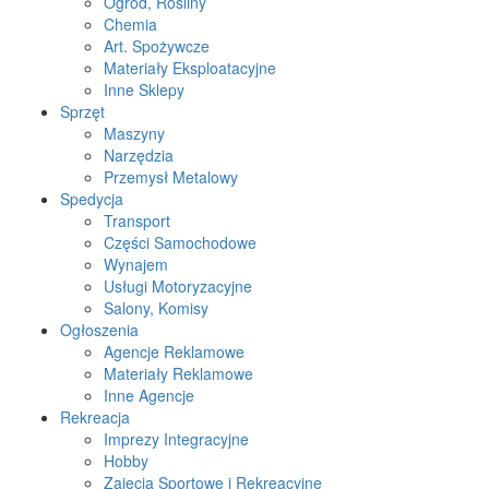
Ogród, Rośliny
Chemia
Art. Spożywcze
Materiały Eksploatacyjne
Inne Sklepy
Sprzęt
Maszyny
Narzędzia
Przemysł Metalowy
Spedycja
Transport
Części Samochodowe
Wynajem
Usługi Motoryzacyjne
Salony, Komisy
Ogłoszenia
Agencje Reklamowe
Materiały Reklamowe
Inne Agencje
Rekreacja
Imprezy Integracyjne
Hobby
Zajęcia Sportowe i Rekreacyjne