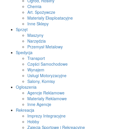
Ogród, Rośliny
Chemia
Art. Spożywcze
Materiały Eksploatacyjne
Inne Sklepy
Sprzęt
Maszyny
Narzędzia
Przemysł Metalowy
Spedycja
Transport
Części Samochodowe
Wynajem
Usługi Motoryzacyjne
Salony, Komisy
Ogłoszenia
Agencje Reklamowe
Materiały Reklamowe
Inne Agencje
Rekreacja
Imprezy Integracyjne
Hobby
Zajęcia Sportowe i Rekreacyjne