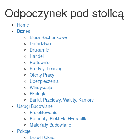
Odpoczynek pod stolicą
Home
Biznes
Biura Rachunkowe
Doradztwo
Drukarnie
Handel
Hurtownie
Kredyty, Leasing
Oferty Pracy
Ubezpieczenia
Windykacja
Ekologia
Banki, Przelewy, Waluty, Kantory
Usługi Budowlane
Projektowanie
Remonty, Elektryk, Hydraulik
Materiały Budowlane
Pokoje
Drzwi i Okna