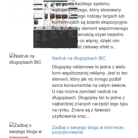
praktycznie każdego systemu
wystawienniczego, który stosowany
jest przy różnego rodzaju targach lub
konferencjach są ścianki ekspozycyjne.
Ten wyjątkowy element wspomnianego
systemu z pewnością ożywi niejedno
stanowisko, a co więcej, dzięki nim
uzyskamy dość ciekawy efekt o...
Nadruk na długopisach BIC
Długopisy reklamowe to jedna z wielu
form współczesnej reklamy. Jest to ten
element, który jak nic innego podbił
serca konsumentów na całym świecie.
U nas można zamówić nadruk na
długopisach. Długopisy bic to jedne z
najbardziej znanych narzędzi tego typu
na rynku. Znane są z łatwości
użytkowania oraz...
Zadbaj o swojego bloga w internecie-
pozycjonowanie