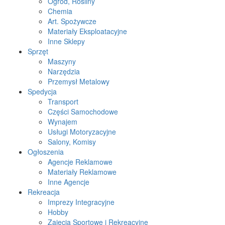
Ogród, Rośliny
Chemia
Art. Spożywcze
Materiały Eksploatacyjne
Inne Sklepy
Sprzęt
Maszyny
Narzędzia
Przemysł Metalowy
Spedycja
Transport
Części Samochodowe
Wynajem
Usługi Motoryzacyjne
Salony, Komisy
Ogłoszenia
Agencje Reklamowe
Materiały Reklamowe
Inne Agencje
Rekreacja
Imprezy Integracyjne
Hobby
Zajęcia Sportowe i Rekreacyjne