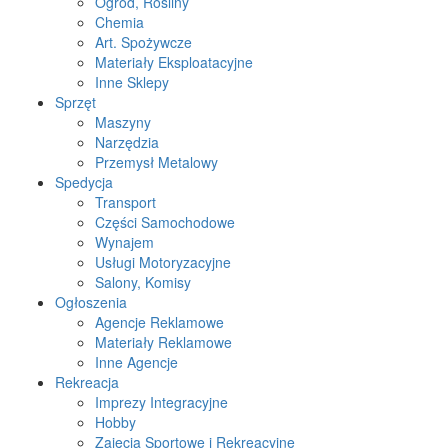
Ogród, Rośliny
Chemia
Art. Spożywcze
Materiały Eksploatacyjne
Inne Sklepy
Sprzęt
Maszyny
Narzędzia
Przemysł Metalowy
Spedycja
Transport
Części Samochodowe
Wynajem
Usługi Motoryzacyjne
Salony, Komisy
Ogłoszenia
Agencje Reklamowe
Materiały Reklamowe
Inne Agencje
Rekreacja
Imprezy Integracyjne
Hobby
Zajęcia Sportowe i Rekreacyjne