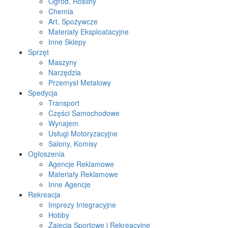
Ogród, Rośliny
Chemia
Art. Spożywcze
Materiały Eksploatacyjne
Inne Sklepy
Sprzęt
Maszyny
Narzędzia
Przemysł Metalowy
Spedycja
Transport
Części Samochodowe
Wynajem
Usługi Motoryzacyjne
Salony, Komisy
Ogłoszenia
Agencje Reklamowe
Materiały Reklamowe
Inne Agencje
Rekreacja
Imprezy Integracyjne
Hobby
Zajęcia Sportowe i Rekreacyjne