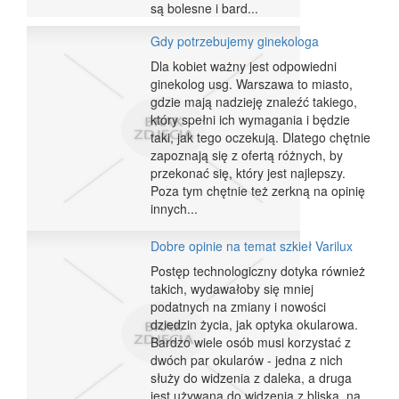
są bolesne i bard...
Gdy potrzebujemy ginekologa
Dla kobiet ważny jest odpowiedni
ginekolog usg. Warszawa to miasto,
gdzie mają nadzieję znaleźć takiego,
który spełni ich wymagania i będzie
taki, jak tego oczekują. Dlatego chętnie
zapoznają się z ofertą różnych, by
przekonać się, który jest najlepszy.
Poza tym chętnie też zerkną na opinię
innych...
Dobre opinie na temat szkieł Varilux
Postęp technologiczny dotyka również
takich, wydawałoby się mniej
podatnych na zmiany i nowości
dziedzin życia, jak optyka okularowa.
Bardzo wiele osób musi korzystać z
dwóch par okularów - jedna z nich
służy do widzenia z daleka, a druga
jest używana do widzenia z bliska, na