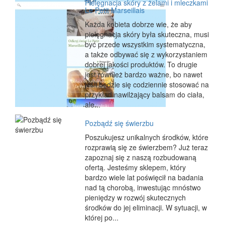
Pielęgnacja skóry z żelami i mleczkami
Le Petit Marseillais
Każda kobieta dobrze wie, że aby
pielęgnacja skóry była skuteczna, musi
być przede wszystkim systematyczna,
a także odbywać się z wykorzystaniem
dobrej jakości produktów. To drugie
jest również bardzo ważne, bo nawet
jeśli będzie się codziennie stosować na
przykład nawilżający balsam do ciała,
ale...
Pozbądź się świerzbu
Poszukujesz unikalnych środków, które
rozprawią się ze świerzbem? Już teraz
zapoznaj się z naszą rozbudowaną
ofertą. Jesteśmy sklepem, który
bardzo wiele lat poświęcił na badania
nad tą chorobą, inwestując mnóstwo
pieniędzy w rozwój skutecznych
środków do jej eliminacji. W sytuacji, w
której po...