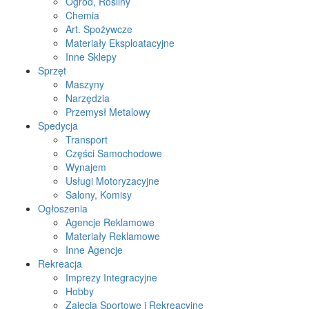
Ogród, Rośliny
Chemia
Art. Spożywcze
Materiały Eksploatacyjne
Inne Sklepy
Sprzęt
Maszyny
Narzędzia
Przemysł Metalowy
Spedycja
Transport
Części Samochodowe
Wynajem
Usługi Motoryzacyjne
Salony, Komisy
Ogłoszenia
Agencje Reklamowe
Materiały Reklamowe
Inne Agencje
Rekreacja
Imprezy Integracyjne
Hobby
Zajęcia Sportowe i Rekreacyjne