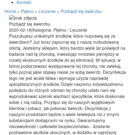
Kontakt
Home
»
Piękno
»
Leczenie
»
Pozbądź się świerzbu
Pozbądź się świerzbu
2020-02-18
|
Kategoria:
Piękno / Leczenie
Poszukujesz unikalnych środków, które rozprawią się ze
świerzbem? Już teraz zapoznaj się z naszą rozbudowaną
ofertą. Jesteśmy sklepem, który bardzo wiele lat poświęcił na
badania nad tą chorobą, inwestując mnóstwo pieniędzy w
rozwój skutecznych środków do jej eliminacji. W sytuacji, w
której podejrzewasz występowanie tej choroby, nie zwlekaj,
tylko poznaj jakie objawy niesie ze sobą świerzb. Dezynfekcja
tego nie jest wcale łatwa i wymaga użycia naprawdę
specjalistycznych środków. Dzięki naszemu indywidualnemu
podejściu do różnych odmian tej choroby udało nam się
wyprodukować szeroki wachlarz specyfików, które doskonale
sobie z nią radzą. Przyłącz się do naszych wyjątkowych
klientów i zobacz, jak pokonać świerzb. Dezynfekcja z
naszymi produktami będzie o wiele łatwiejsza niż z innymi
substancjami dostępnymi na rynku. Gwarantujemy
niezawodność i całkowite bezpieczeństwo - działanie
pozbawione skutków ubocznych, w dodatku w najniższej