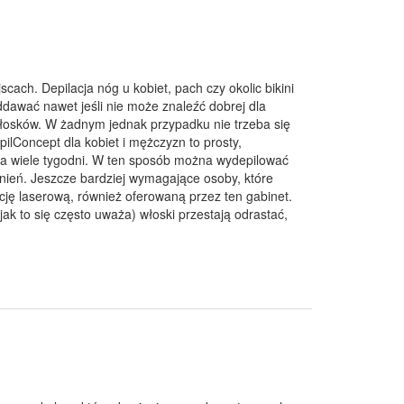
cach. Depilacja nóg u kobiet, pach czy okolic bikini
ddawać nawet jeśli nie może znaleźć dobrej dla
włosków. W żadnym jednak przypadku nie trzeba się
lConcept dla kobiet i mężczyzn to prosty,
 na wiele tygodni. W ten sposób można wydepilować
żnień. Jeszcze bardziej wymagające osoby, które
cję laserową, również oferowaną przez ten gabinet.
jak to się często uważa) włoski przestają odrastać,