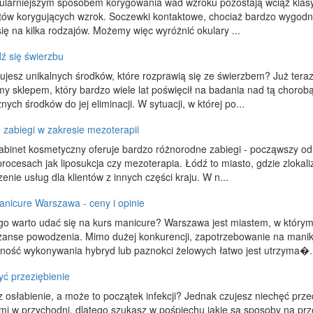
ularniejszym sposobem korygowania wad wzroku pozostają wciąż klasyc
tów korygujących wzrok. Soczewki kontaktowe, chociaż bardzo wygodn
się na kilka rodzajów. Możemy więc wyróżnić okulary ...
ź się świerzbu
ujesz unikalnych środków, które rozprawią się ze świerzbem? Już tera
y sklepem, który bardzo wiele lat poświęcił na badania nad tą chorob
nych środków do jej eliminacji. W sytuacji, w której po...
 zabiegi w zakresie mezoterapii
abinet kosmetyczny oferuje bardzo różnorodne zabiegi - począwszy o
procesach jak liposukcja czy mezoterapia. Łódź to miasto, gdzie zlokal
enie usług dla klientów z innych części kraju. W n...
anicure Warszawa - ceny i opinie
go warto udać się na kurs manicure? Warszawa jest miastem, w któr
zanse powodzenia. Mimo dużej konkurencji, zapotrzebowanie na maniki
tność wykonywania hybryd lub paznokci żelowych łatwo jest utrzyma�.
yć przeziębienie
 osłabienie, a może to początek infekcji? Jednak czujesz niechęć przed
ami w przychodni, dlatego szukasz w pośpiechu jakie są sposoby na pr