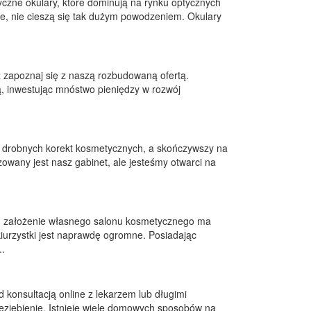
zne okulary, które dominują na rynku optycznych
e, nie cieszą się tak dużym powodzeniem. Okulary
z zapoznaj się z naszą rozbudowaną ofertą.
ą, inwestując mnóstwo pieniędzy w rozwój
d drobnych korekt kosmetycznych, a skończywszy na
izowany jest nasz gabinet, ale jesteśmy otwarci na
ym założenie własnego salonu kosmetycznego ma
urzystki jest naprawdę ogromne. Posiadając
..
 konsultacją online z lekarzem lub długimi
zeziębienie. Istnieje wiele domowych sposobów na