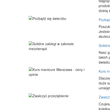
Najpop
produk
dzielą 
Pozbąd
Poszuk
Jesteśm
skutecz
Solidne
Nasz g
takich 
świadcz
Kurs m
Dlacze
duże s
umieję
Zwalcz
Czujesz
kolejk