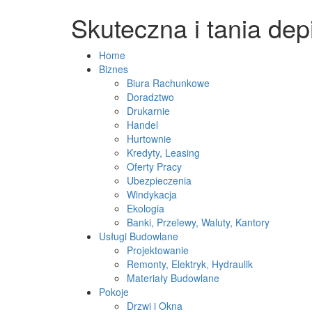
Skuteczna i tania dep
Home
Biznes
Biura Rachunkowe
Doradztwo
Drukarnie
Handel
Hurtownie
Kredyty, Leasing
Oferty Pracy
Ubezpieczenia
Windykacja
Ekologia
Banki, Przelewy, Waluty, Kantory
Usługi Budowlane
Projektowanie
Remonty, Elektryk, Hydraulik
Materiały Budowlane
Pokoje
Drzwi i Okna