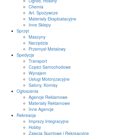
Ogród, Rośliny
Chemia
Art. Spożywcze
Materiały Eksploatacyjne
Inne Sklepy
Sprzęt
Maszyny
Narzędzia
Przemysł Metalowy
Spedycja
Transport
Części Samochodowe
Wynajem
Usługi Motoryzacyjne
Salony, Komisy
Ogłoszenia
Agencje Reklamowe
Materiały Reklamowe
Inne Agencje
Rekreacja
Imprezy Integracyjne
Hobby
Zajęcia Sportowe i Rekreacyjne