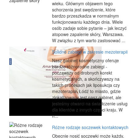
wieku. Głównym objawem tego
schorzenia jest swędzenie, które
bardzo przeszkadza w normalnym
funkcjonowaniu każdego dnia. Wiele
osób zadaje sobie pytanie – jak leczyć
atopowe zapalenie skóry, Warszawa.
W związku z tym warto zastosować ...
Solidne zabiegi w zakresie mezoterapii
Nasz gabinet kosmetyczny oferuje
bardzo różnorodne zabiegi -
począwszy od drobnych korekt
kosmetycznych, a skończywszy na
takich procesach jak liposukcja czy
mezoterapia. Łódź to miasto, gdzie
zlokalizowany jest nasz gabinet, ale
jesteśmy otwarci na świadczenie usług
dla klientów z innych części kraju. W
n...
Różne rodzaje soczewek kontaktowych
Obecnie nosić soczewki może każdy,