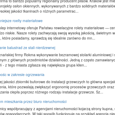
irma to bardzo popularny regionalny producent plisów. Kraków jest mie
rojekty osłon okiennych, wykonywanych z bardzo solidnych materiałów. 
sokiej jakości tkaninach o różnych parametrac...
niejsze roelty materiałowe
klep internetowy oferuje Państwu rewelacyjne rolety materiałowe — ce
dzo niskie. Nasze rolety zachwycają swoją wysoką jakością, świetnym 
, które posiadamy, sprawdzą się idealnie zarówno do mn...
ie balustrad ze stali nierdzewnej
znańskiej firmy Rokma wykonywanie bezramowej stolarki aluminiowej i 
dnym z głównych przedmiotów działalności. Jedną z często zamawianych
 - z tego miasta zgłasza się największa grupa klien...
ośc w zakresie ogrzewania
j jakości zbiorniki buforowe do instalacji grzewczych to główna spec
enia, które pozwalają zwiększyć ergonomię procesów grzewczych ora
zania ciepła poprzez różnego rodzaju instalacje grzewcze. Sz...
m mieszkania przez biuro nieruchomości
nicy współpracujący z agencjami nieruchomości kojarzą strony kupna, s
ów gospodarczych. W taki sposób funkcjonuje na przykład agencja nie