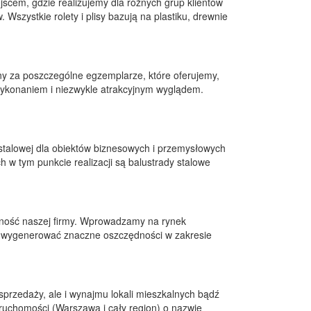
jscem, gdzie realizujemy dla różnych grup klientów
Wszystkie rolety i plisy bazują na plastiku, drewnie
ny za poszczególne egzemplarze, które oferujemy,
wykonaniem i niezwykle atrakcyjnym wyglądem.
stalowej dla obiektów biznesowych i przemysłowych
 w tym punkcie realizacji są balustrady stalowe
jalność naszej firmy. Wprowadzamy na rynek
z wygenerować znaczne oszczędności w zakresie
przedaży, ale i wynajmu lokali mieszkalnych bądź
ruchomości (Warszawa i cały region) o nazwie