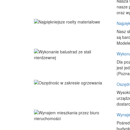
Nasza f
nasze p
oraz wy
Najpięk
Nasz s
są bar
Modele
Wykonan
Dla po
jest je
(Poznań
Oszędn
Wysokie
urządz
dostarc
Wynaje
Pośred
budynk