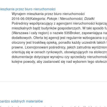
eszkania przez biuro nieruchomości
Wynajem mieszkania przez biuro nieruchomości
2016-06-09
|
Kategoria:
Pokoje / Nieruchomości, Działki
Pośrednicy współpracujący z agencjami nieruchomości kojarzą s
mieszkalnych bądź budynków gospodarczych. W taki sposób fu
(Warszawa i cały region) o nazwie 535Broker, zapewniająca naj
dodatkowych. Oferta tej agencji jest regularnie wzbogacana o p
otoczony jest troskliwą opieką, ponadto każdy uczestnik takic
prawne. Licencjonowani pośrednicy, jakich zatrudnia wyróżni
orientują się w cenach rynkowych, obowiązujących na stołecz
dokumentacje dotyczące wynajmu czy sprzedaży nieruchomości
kolejne powody, aby zastanowić się nad wyborem tego stołecz
 bardzo solidnych materiałów