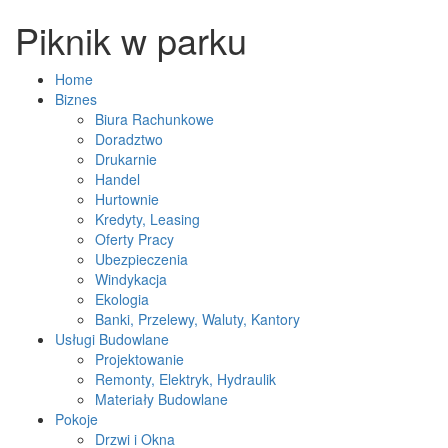
Piknik w parku
Home
Biznes
Biura Rachunkowe
Doradztwo
Drukarnie
Handel
Hurtownie
Kredyty, Leasing
Oferty Pracy
Ubezpieczenia
Windykacja
Ekologia
Banki, Przelewy, Waluty, Kantory
Usługi Budowlane
Projektowanie
Remonty, Elektryk, Hydraulik
Materiały Budowlane
Pokoje
Drzwi i Okna