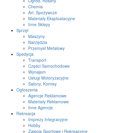
Ogród, Rośliny
Chemia
Art. Spożywcze
Materiały Eksploatacyjne
Inne Sklepy
Sprzęt
Maszyny
Narzędzia
Przemysł Metalowy
Spedycja
Transport
Części Samochodowe
Wynajem
Usługi Motoryzacyjne
Salony, Komisy
Ogłoszenia
Agencje Reklamowe
Materiały Reklamowe
Inne Agencje
Rekreacja
Imprezy Integracyjne
Hobby
Zajęcia Sportowe i Rekreacyjne