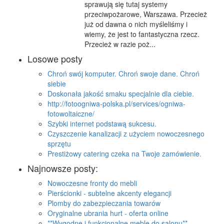
sprawują się tutaj systemy
przeciwpożarowe, Warszawa. Przecież
już od dawna o nich myśleliśmy i
wiemy, że jest to fantastyczna rzecz.
Przecież w razie poż...
Losowe posty
Chroń swój komputer. Chroń swoje dane. Chroń
siebie
Doskonała jakość smaku specjalnie dla ciebie.
http://fotoogniwa-polska.pl/services/ogniwa-
fotowoltaiczne/
Szybki internet podstawą sukcesu.
Czyszczenie kanalizacji z użyciem nowoczesnego
sprzętu
Prestiżowy catering czeka na Twoje zamówienie.
Najnowsze posty:
Nowoczesne fronty do mebli
Pierścionki - subtelne akcenty elegancji
Plomby do zabezpieczania towarów
Oryginalne ubrania hurt - oferta online
**Wygodne i funkcjonalne meble do salonu**