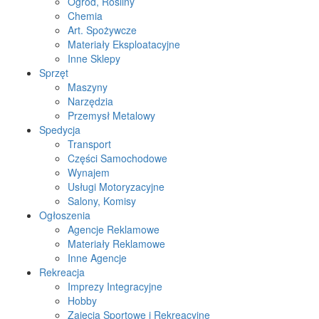
Ogród, Rośliny
Chemia
Art. Spożywcze
Materiały Eksploatacyjne
Inne Sklepy
Sprzęt
Maszyny
Narzędzia
Przemysł Metalowy
Spedycja
Transport
Części Samochodowe
Wynajem
Usługi Motoryzacyjne
Salony, Komisy
Ogłoszenia
Agencje Reklamowe
Materiały Reklamowe
Inne Agencje
Rekreacja
Imprezy Integracyjne
Hobby
Zajęcia Sportowe i Rekreacyjne