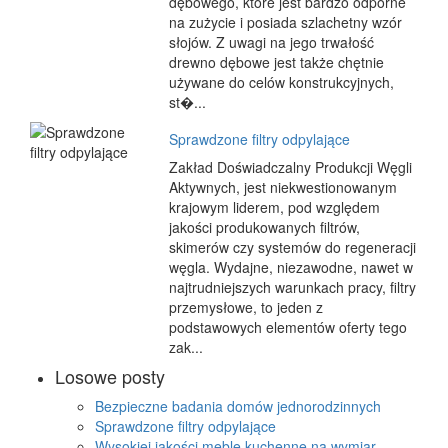
dębowego, które jest bardzo odporne
na zużycie i posiada szlachetny wzór
słojów. Z uwagi na jego trwałość
drewno dębowe jest także chętnie
używane do celów konstrukcyjnych,
st�...
Sprawdzone filtry odpylające
Zakład Doświadczalny Produkcji Węgli
Aktywnych, jest niekwestionowanym
krajowym liderem, pod względem
jakości produkowanych filtrów,
skimerów czy systemów do regeneracji
węgla. Wydajne, niezawodne, nawet w
najtrudniejszych warunkach pracy, filtry
przemysłowe, to jeden z
podstawowych elementów oferty tego
zak...
Losowe posty
Bezpieczne badania domów jednorodzinnych
Sprawdzone filtry odpylające
Wysokiej jakości meble kuchenne na wymiar