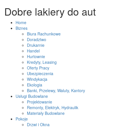
Dobre lakiery do aut
Home
Biznes
Biura Rachunkowe
Doradztwo
Drukarnie
Handel
Hurtownie
Kredyty, Leasing
Oferty Pracy
Ubezpieczenia
Windykacja
Ekologia
Banki, Przelewy, Waluty, Kantory
Usługi Budowlane
Projektowanie
Remonty, Elektryk, Hydraulik
Materiały Budowlane
Pokoje
Drzwi i Okna