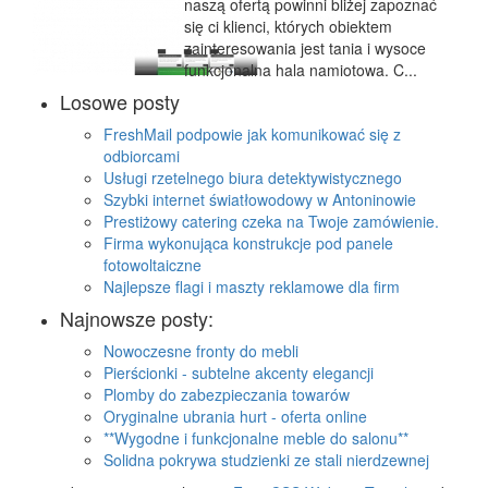
naszą ofertą powinni bliżej zapoznać
się ci klienci, których obiektem
zainteresowania jest tania i wysoce
funkcjonalna hala namiotowa. C...
Losowe posty
FreshMail podpowie jak komunikować się z
odbiorcami
Usługi rzetelnego biura detektywistycznego
Szybki internet światłowodowy w Antoninowie
Prestiżowy catering czeka na Twoje zamówienie.
Firma wykonująca konstrukcje pod panele
fotowoltaiczne
Najlepsze flagi i maszty reklamowe dla firm
Najnowsze posty:
Nowoczesne fronty do mebli
Pierścionki - subtelne akcenty elegancji
Plomby do zabezpieczania towarów
Oryginalne ubrania hurt - oferta online
**Wygodne i funkcjonalne meble do salonu**
Solidna pokrywa studzienki ze stali nierdzewnej