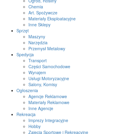
Ogród, Rośliny
Chemia
Art. Spożywcze
Materiały Eksploatacyjne
Inne Sklepy
Sprzęt
Maszyny
Narzędzia
Przemysł Metalowy
Spedycja
Transport
Części Samochodowe
Wynajem
Usługi Motoryzacyjne
Salony, Komisy
Ogłoszenia
Agencje Reklamowe
Materiały Reklamowe
Inne Agencje
Rekreacja
Imprezy Integracyjne
Hobby
Zajęcia Sportowe i Rekreacyjne