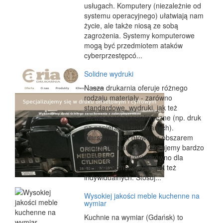
usługach. Komputery (niezależnie od
systemu operacyjnego) ułatwiają nam
życie, ale także niosą ze sobą
zagrożenia. Systemy komputerowe
mogą być przedmiotem ataków
cyberprzestępcó...
Solidne wydruki
Nasza drukarnia oferuje różnego
rodzaju materiały - zarówno
standardowe, wydruki, jak też
rozwiązania specjalistyczne (np. druk
na papierach kredowanych).
Warszawa jest głównym obszarem
naszej działalności. Oferujemy bardzo
atrakcyjne warunki zarówno dla
klientów biznesowych, jak też
indywidualnych. Stosuj...
Wysokiej jakości meble kuchenne na
wymiar
Kuchnie na wymiar (Gdańsk) to