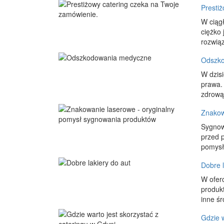
Presti
W ciąg
ciężko 
rozwiąz
Odszk
W dzisi
prawa.
zdrową 
Znakow
Sygnow
przed p
pomysł 
Dobre l
W ofer
produkt
inne śr
Gdzie w