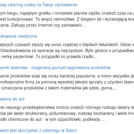
żowy catering czeka na Twoje zamówienie.
łym biegu, napiętym grafiku i mnóstwie planów ciężko znaleźć czas na
jest funkcjonować. To wręcz niemożliwe. Z biegiem lat i wzrastającą kre
ania. Zakupy przez Internet czy zamawiani...
odowania medyczne
ejszych czasach słyszy się coraz częściej o błędach lekarskich. Udzie s
 Odszkodowania za operacje są najczęstsze. Było głośno o przypadkac
nerkę pacjentowi. To przypadki co prawda rzadki...
anie laserowe - oryginalny pomysł sygnowania produktów
anie produktów staje się coraz bardziej popularne, a mimo wszystko j
rofesjonalne firmy za pomocą wysokiej jakości sprzętu z użyciem lase
oznaczania produktów z takich materiałów jak szkło, guma,...
akiery do aut
cie naszego przedsiębiorstwa można znaleźć różnego rodzaju lakiery d
ów jak lakier strukturalny, poliuretanowy, matowy bezbarwny i wiele in
odki chemiczne do aut - w tym szpachlówki, podkłady ...
arto jest skorzystać z cateringu w Gdyni