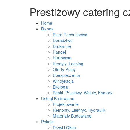
Prestiżowy catering 
Home
Biznes
Biura Rachunkowe
Doradztwo
Drukarnie
Handel
Hurtownie
Kredyty, Leasing
Oferty Pracy
Ubezpieczenia
Windykacja
Ekologia
Banki, Przelewy, Waluty, Kantory
Usługi Budowlane
Projektowanie
Remonty, Elektryk, Hydraulik
Materiały Budowlane
Pokoje
Drzwi i Okna