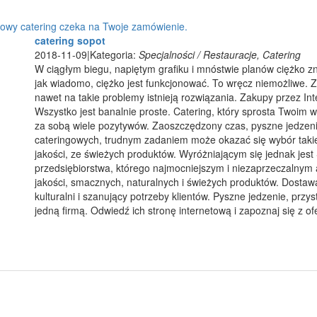
żowy catering czeka na Twoje zamówienie.
catering sopot
2018-11-09
|
Kategoria:
Specjalności / Restauracje, Catering
W ciągłym biegu, napiętym grafiku i mnóstwie planów ciężko z
jak wiadomo, ciężko jest funkcjonować. To wręcz niemożliwe. Z 
nawet na takie problemy istnieją rozwiązania. Zakupy przez I
Wszystko jest banalnie proste. Catering, który sprosta Twoim 
za sobą wiele pozytywów. Zaoszczędzony czas, pyszne jedzeni
cateringowych, trudnym zadaniem może okazać się wybór takieg
jakości, ze świeżych produktów. Wyróżniającym się jednak jest 
przedsiębiorstwa, którego najmocniejszym i niezaprzeczalnym 
jakości, smacznych, naturalnych i świeżych produktów. Dostawa
kulturalni i szanujący potrzeby klientów. Pyszne jedzenie, prz
jedną firmą. Odwiedź ich stronę internetową i zapoznaj się z of