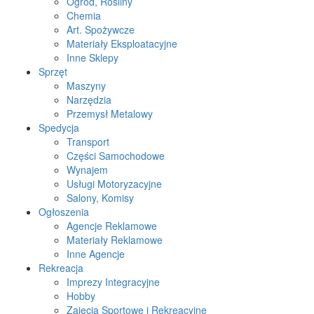
Ogród, Rośliny
Chemia
Art. Spożywcze
Materiały Eksploatacyjne
Inne Sklepy
Sprzęt
Maszyny
Narzędzia
Przemysł Metalowy
Spedycja
Transport
Części Samochodowe
Wynajem
Usługi Motoryzacyjne
Salony, Komisy
Ogłoszenia
Agencje Reklamowe
Materiały Reklamowe
Inne Agencje
Rekreacja
Imprezy Integracyjne
Hobby
Zajęcia Sportowe i Rekreacyjne