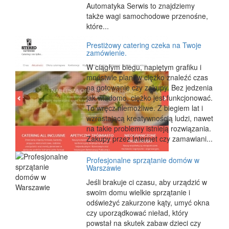
Automatyka Serwis to znajdziemy
także wagi samochodowe przenośne,
które...
Prestiżowy catering czeka na Twoje
zamówienie.
W ciągłym biegu, napiętym grafiku i
mnóstwie planów ciężko znaleźć czas
na gotowanie czy zakupy. Bez jedzenia
jak wiadomo, ciężko jest funkcjonować.
To wręcz niemożliwe. Z biegiem lat i
wzrastającą kreatywnością ludzi, nawet
na takie problemy istnieją rozwiązania.
Zakupy przez Internet czy zamawiani...
Profesjonalne sprzątanie domów w
Warszawie
Jeśli brakuje ci czasu, aby urządzić w
swoim domu wielkie sprzątanie i
odświeżyć zakurzone kąty, umyć okna
czy uporządkować nieład, który
powstał na skutek zabaw dzieci czy