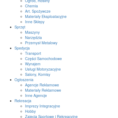
Ogród, Rośliny
Chemia
Art. Spożywcze
Materiały Eksploatacyjne
Inne Sklepy
Sprzęt
Maszyny
Narzędzia
Przemysł Metalowy
Spedycja
Transport
Części Samochodowe
Wynajem
Usługi Motoryzacyjne
Salony, Komisy
Ogłoszenia
Agencje Reklamowe
Materiały Reklamowe
Inne Agencje
Rekreacja
Imprezy Integracyjne
Hobby
Zajęcia Sportowe i Rekreacyjne